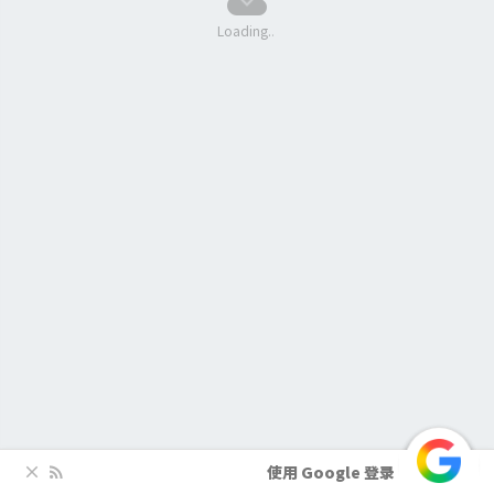
喵
.
.
cloud
keyboard_arrow_down
Loading
.
.
使用 Google 登录
close
rss_feed